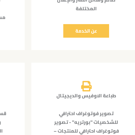
المختلفة
مست
عن الخدمة
طباعة الاوفيس والديجيتال
تصوير فوتوغراف احترافي
قسم
للشخصيات "بورتريه" - تصوير
و
فوتوغراف احترافي للمنتجات –
ال