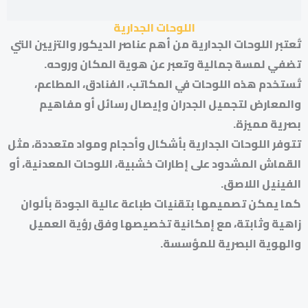
اللوحات الجدارية
تُعتبر اللوحات الجدارية من أهم عناصر الديكور والتزيين التي
تضفي لمسة جمالية وتعبر عن هوية المكان وروحه.
تُستخدم هذه اللوحات في المكاتب، الفنادق، المطاعم،
والمعارض لتجميل الجدران وإيصال رسائل أو مفاهيم
بصرية مميزة.
تتوفر اللوحات الجدارية بأشكال وأحجام ومواد متعددة، مثل
القماش المشدود على إطارات خشبية، اللوحات المعدنية، أو
الفينيل اللاصق.
كما يمكن تصميمها بتقنيات طباعة عالية الجودة بألوان
زاهية وثابتة، مع إمكانية تخصيصها وفق رؤية العميل
والهوية البصرية للمؤسسة.